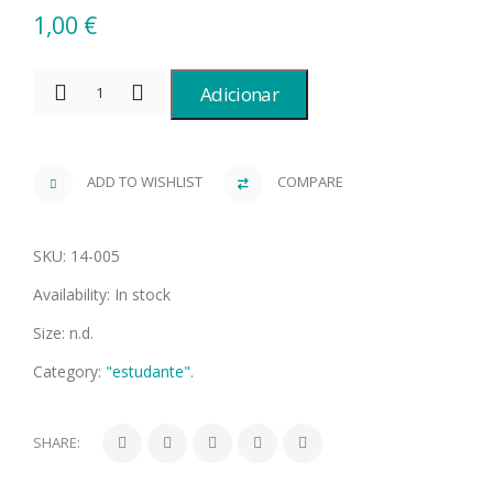
1,00
€
Adicionar
ADD TO WISHLIST
COMPARE
SKU:
14-005
Availability:
In stock
Size:
n.d.
Category:
"estudante"
.
SHARE: