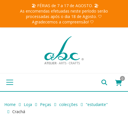
🏖️ FÉRIAS de 7 a 17 de AGOSTO. 🏖️
As encomendas efetuadas neste período serão
processadas após o dia 18 de Agosto. 🤍
Agradecemos a compreensão! 🤍
0
Home
Loja
Peças
colecções
"estudante"
Crachá