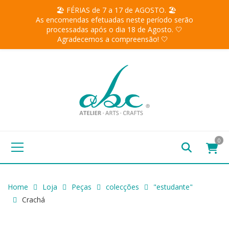
🏖️ FÉRIAS de 7 a 17 de AGOSTO. 🏖️
As encomendas efetuadas neste período serão
processadas após o dia 18 de Agosto. 🤍
Agradecemos a compreensão! 🤍
0
Home
Loja
Peças
colecções
"estudante"
Crachá