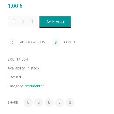
1,00
€
Adicionar
ADD TO WISHLIST
COMPARE
SKU:
14-004
Availability:
In stock
Size:
n.d.
Category:
"estudante"
.
SHARE: