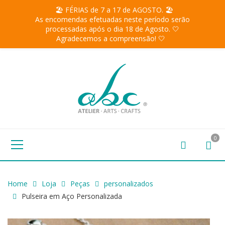
🏖️ FÉRIAS de 7 a 17 de AGOSTO. 🏖️
As encomendas efetuadas neste período serão
processadas após o dia 18 de Agosto. 🤍
Agradecemos a compreensão! 🤍
0
Home
Loja
Peças
personalizados
Pulseira em Aço Personalizada