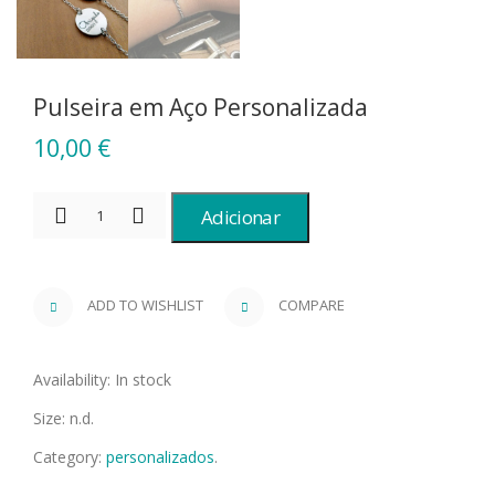
Pulseira em Aço Personalizada
10,00
€
Adicionar
ADD TO WISHLIST
COMPARE
Availability:
In stock
Size:
n.d.
Category:
personalizados
.