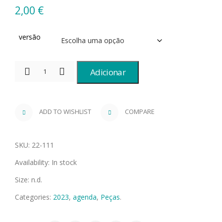
2,00
€
versão
Adicionar
ADD TO WISHLIST
COMPARE
SKU:
22-111
Availability:
In stock
Size:
n.d.
Categories:
2023
,
agenda
,
Peças
.