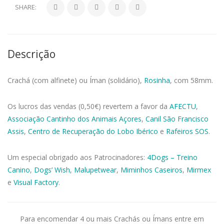
SHARE:
Descrição
Crachá (com alfinete) ou Íman (solidário),
Rosinha
, com 58mm.
Os lucros das vendas (0,50€) revertem a favor da
AFECTU
,
Associação Cantinho dos Animais Açores
,
Canil São Francisco
Assis
,
Centro de Recuperação do Lobo Ibérico
e
Rafeiros SOS
.
Um especial obrigado aos Patrocinadores:
4Dogs – Treino
Canino
,
Dogs’ Wish
,
Malupetwear
,
Miminhos Caseiros
,
Mirmex
e
Visual Factory
.
Para encomendar 4 ou mais Crachás ou Ímans entre em