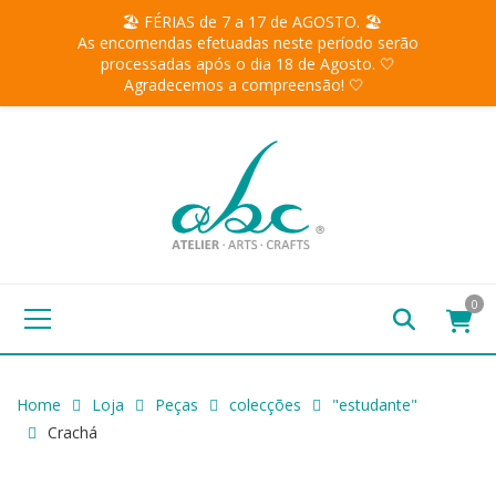
🏖️ FÉRIAS de 7 a 17 de AGOSTO. 🏖️
As encomendas efetuadas neste período serão
processadas após o dia 18 de Agosto. 🤍
Agradecemos a compreensão! 🤍
0
Home
Loja
Peças
colecções
"estudante"
Crachá