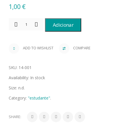
1,00
€
Adicionar
ADD TO WISHLIST
COMPARE
SKU:
14-001
Availability:
In stock
Size:
n.d.
Category:
"estudante"
.
SHARE: